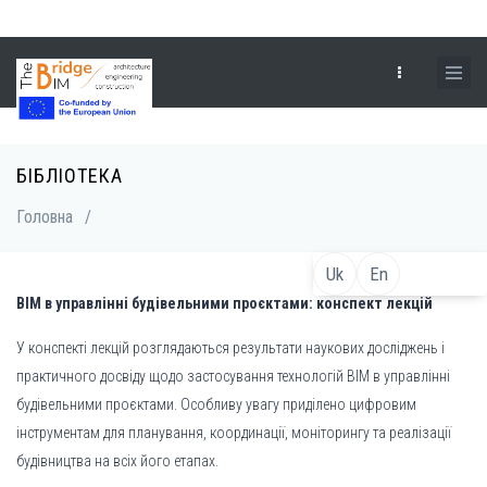
Перейти
до
основного
вмісту
БІБЛІОТЕКА
Рядок
Головна
/
навіґації
Uk
En
BIM в управлінні будівельними проєктами: конспект лекцій
У конспекті лекцій розглядаються результати наукових досліджень і
практичного досвіду щодо застосування технологій BIM в управлінні
будівельними проєктами. Особливу увагу приділено цифровим
інструментам для планування, координації, моніторингу та реалізації
будівництва на всіх його етапах.