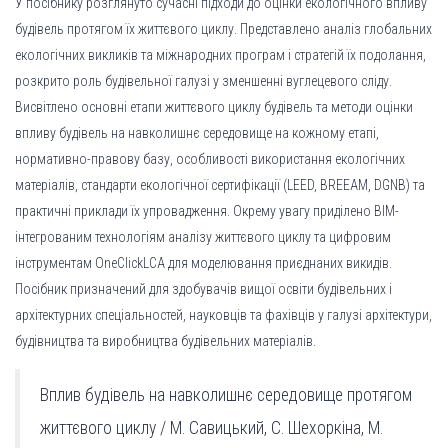
У посібнику розглянуто сучасні підходи до оцінки екологічного впливу
будівель протягом їх життєвого циклу. Представлено аналіз глобальних
екологічних викликів та міжнародних програм і стратегій їх подолання,
розкрито роль будівельної галузі у зменшенні вуглецевого сліду.
Висвітлено основні етапи життєвого циклу будівель та методи оцінки
впливу будівель на навколишнє середовище на кожному етапі,
нормативно-правову базу, особливості використання екологічних
матеріалів, стандарти екологічної сертифікації (LEED, BREEAM, DGNB) та
практичні приклади їх упровадження. Окрему увагу приділено ВІМ-
інтегрованим технологіям аналізу життєвого циклу та цифровим
інструментам OneClickLCA для моделювання приєднаних викидів.
Посібник призначений для здобувачів вищої освіти будівельних і
архітектурних спеціальностей, науковців та фахівців у галузі архітектури,
будівництва та виробництва будівельних матеріалів.
Вплив будівель на навколишнє середовище протягом
життєвого циклу / М. Савицький, С. Шехоркіна, М.