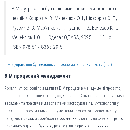
BIM в управлінні будівельними проєктами : конспект
лекцій / Ковров А. В., Менейлюк О. І., Нікіфоров О. Л.,
Руссий В. В., Мар’янко Я. Г., Пущіна Н. В., Бочевар К. І.,
Менейлюк І. О. ― Одеса : ОДАБА, 2025. ― 131 с.
ISBN 978-617-8365-29-5
BIM в управлінні будівельними проєктами: конспект лекцій (.pdf)
ВIM процесний менеджмент
Розглянуті основні принципи та ВІМ процеси в менеджменті проєктів,
стандарти щодо процесного підходу для ознайомлення з теоретичними
засадами та практичними аспектами застосування BIM-технологій у
поєднанні з ефективними інструментами процесного менеджменту.
Наведено приклади розв’язання задач і запитання для самоконтролю.
Призначено для здобувачів другого (магістерського) рівня вищої