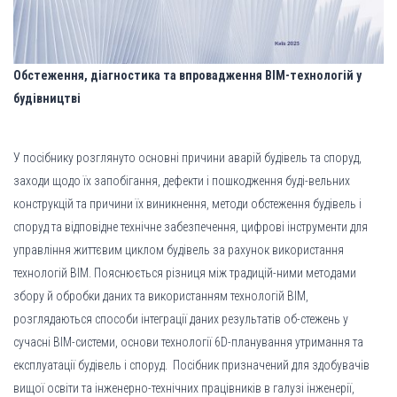
Обстеження, діагностика та впровадження BIM-технологій у
будівництві
У посібнику розглянуто основні причини аварій будівель та споруд,
заходи щодо їх запобігання, дефекти і пошкодження буді-вельних
конструкцій та причини їх виникнення, методи обстеження будівель і
споруд та відповідне технічне забезпечення, цифрові інструменти для
управління життєвим циклом будівель за рахунок використання
технологій BIM. Пояснюється різниця між традицій-ними методами
збору й обробки даних та використанням технологій ВІМ,
розглядаються способи інтеграції даних результатів об-стежень у
сучасні BIM-системи, основи технології 6D-планування утримання та
експлуатації будівель і споруд. Посібник призначений для здобувачів
вищої освіти та інженерно-технічних працівників в галузі інженерії,