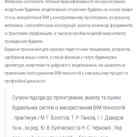
Матеріали охоплюють питання термоефективності екоорієнтованих
модульних будинків, моделювання історичних будівель на основі хмари
точок, використання BIM у конструктивному проєктуванні, розрахунку
металевих і залізобетонних конструкцій, аналізу взаємодії фундаментів
із ґрунтовим середовищем, а також розробки моделей мікроклімату
громадських будівель.
Видання призначене для науково-педагогічних працівників, аспірантів,
здобувачів вищої освіти, а також фахівців у галузі будівництва,
архітектури, енергетики та цифрового моделювання, які цікавляться
практичним застосуванням BIM-технологій у навчальному процесі та
професійній діяльності.
Сучасні підходи до проєктування, аналізу та оцінки
будівельних систем із використанням BIM-технологій
: практикум / М. Г. Болотов, Т. Р. Ганєєв, І. І. Давидов
та ін.; за ред. Ю. В. Булгакової та Н. С. Чернової ; Укр.