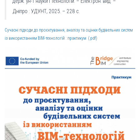
держ. ун-т науки і технологій. – Електрон. вид. –
Дніпро : УДУНТ, 2025. – 228 с.
Сучасні підходи до проєктування, аналізу та оцінки будівельних систем
із використанням BIM-технологій : практикум (.pdf)