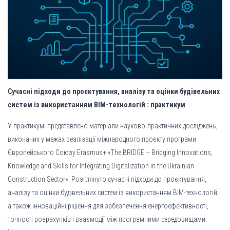
Сучасні підходи до проєктування, аналізу та оцінки будівельних
систем із використанням BIM-технологій : практикум
У практикумі представлено матеріали науково-практичних досліджень,
виконаних у межах реалізації міжнародного проєкту програми
Європейського Союзу Erasmus+ «The BRIDGE – Bridging Innovations,
Knowledge and Skills for Integrating Digitalization in the Ukrainian
Construction Sector». Розглянуто сучасні підходи до проєктування,
аналізу та оцінки будівельних систем із використанням BIM-технологій,
а також інноваційні рішення для забезпечення енергоефективності,
точності розрахунків і взаємодії між програмними середовищами.