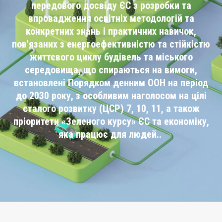
передового досвіду ЄС з розробки та
впровадження освітніх методологій та
конкретних знань і практичних навичок,
пов'язаних з енергоефективністю та стійкістю
життєвого циклу будівель та міського
середовища, що спираються на вимоги,
встановлені Порядком денним ООН на період
до 2030 року, з особливим наголосом на цілі
сталого розвитку (ЦСР) 7, 10, 11, а також
пріоритети «Зеленого курсу» ЄС та економіку,
яка працює для людей..