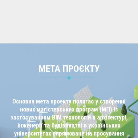
МЕТА ПРОЄКТУ
Основна мета проекту полягає у створенні
нових магістерських програм (МП) із
застосуванням BIM технологій в архітектурі,
інженерії та будівництві в українських
університетах спрямоване на просування