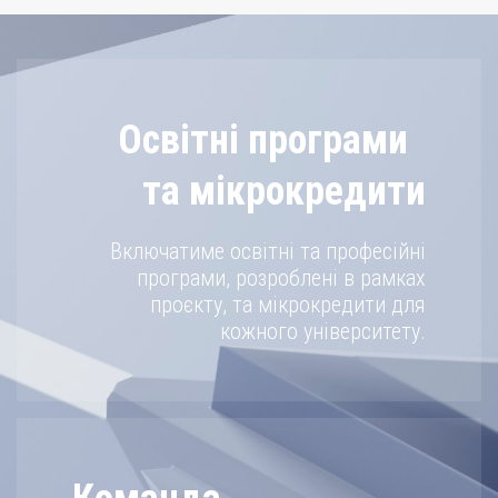
Освітні програми
та мікрокредити
Включатиме освітні та професійні
програми, розроблені в рамках
проєкту, та мікрокредити для
кожного університету.