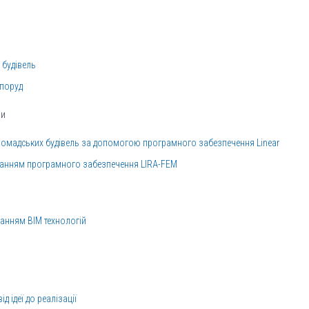
 будівель
споруд
ри
ромадських будівель за допомогою програмного забезпечення Linear
станням програмного забезпечення LIRA-FEM
танням ВІМ технологій
 ідеї до реалізації