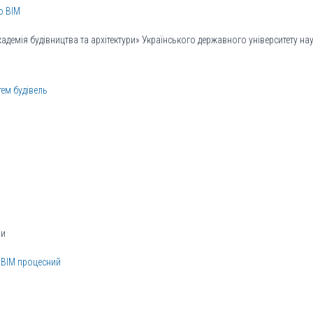
ю BIM
емія будівництва та архітектури» Українського державного університету наук
тем будівель
ри
 ВIM процесний