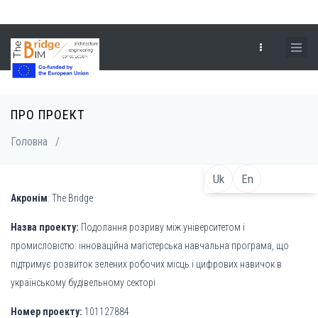
Перейти
до
основного
вмісту
ПРО ПРОЕКТ
Рядок
Головна
/
навіґації
Uk
En
Акронім
: The Bridge
Назва проекту:
Подолання розриву між університетом і
промисловістю: інноваційна магістерська навчальна програма, що
підтримує розвиток зелених робочих місць і цифрових навичок в
українському будівельному секторі
Номер проекту:
101127884