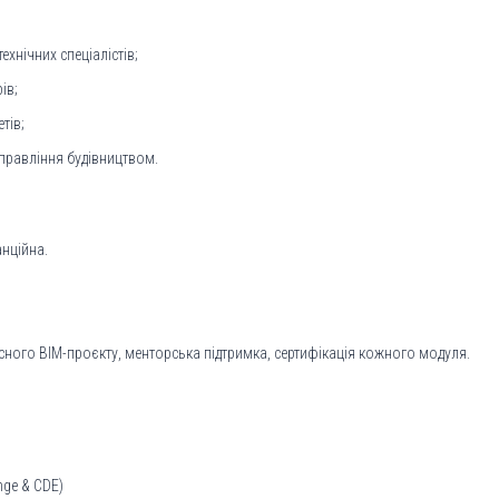
ехнічних спеціалістів;
ів;
тів;
управління будівництвом.
анційна.
асного BIM-проєкту, менторська підтримка, сертифікація кожного модуля.
nge & CDE)