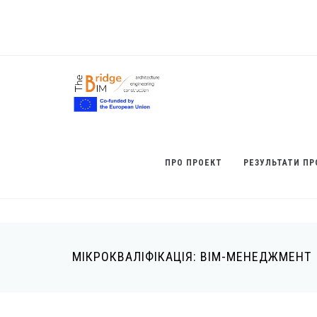
Перейти
до
основного
вмісту
ПРО ПРОЕКТ
РЕЗУЛЬТАТИ ПР
МІКРОКВАЛІФІКАЦІЯ: ВІМ-МЕНЕДЖМЕНТ
Рядок
навіґації