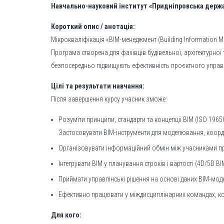
Навчально-науковий інститут «Придніпровська держав
Короткий опис / анотація:
Мікрокваліфікація «BIM-менеджмент (Building Information
Програма створена для фахівців будівельної, архітектурної 
безпосередньо підвищують ефективність проєктного управл
Цілі та результати навчання:
Після завершення курсу учасник зможе:
Розуміти принципи, стандарти та концепції BIM (ISO 19650
Застосовувати BIM-інструменти для моделювання, коорди
Організовувати інформаційний обмін між учасниками п
Інтегрувати BIM у планування строків і вартості (4D/5D BI
Приймати управлінські рішення на основі даних BIM-мод
Ефективно працювати у міждисциплінарних командах, ко
Для кого: