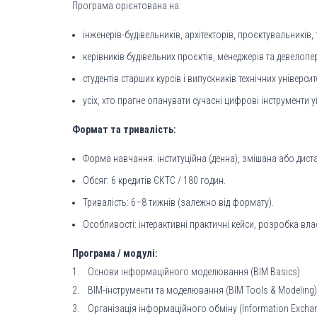
Програма орієнтована на:
інженерів-будівельників, архітекторів, проєктувальників, т
керівників будівельних проєктів, менеджерів та девелопер
студентів старших курсів і випускників технічних університе
усіх, хто прагне опанувати сучасні цифрові інструменти 
Формат та тривалість:
Форма навчання: інституційна (денна), змішана або дист
Обсяг: 6 кредитів ЄКТС / 180 годин.
Тривалість: 6–8 тижнів (залежно від формату).
Особливості: інтерактивні практичні кейси, розробка вл
Програма / модулі:
1. Основи інформаційного моделювання (BIM Basics)
2. BIM-інструменти та моделювання (BIM Tools & Modeling)
3. Організація інформаційного обміну (Information Excha