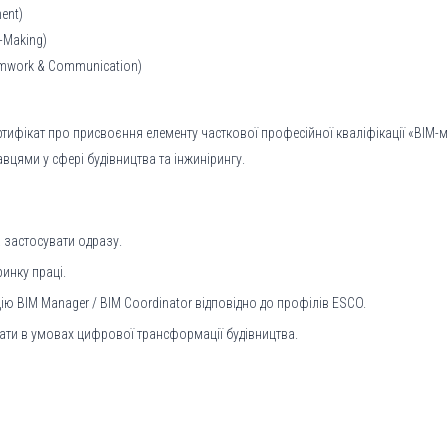
ent)
-Making)
amwork & Communication)
ифікат про присвоєння елементу часткової професійної кваліфікації «BIM-ме
вцями у сфері будівництва та інжинірингу.
 застосувати одразу.
инку праці.
 BIM Manager / BIM Coordinator відповідно до профілів ESCO.
ти в умовах цифрової трансформації будівництва.