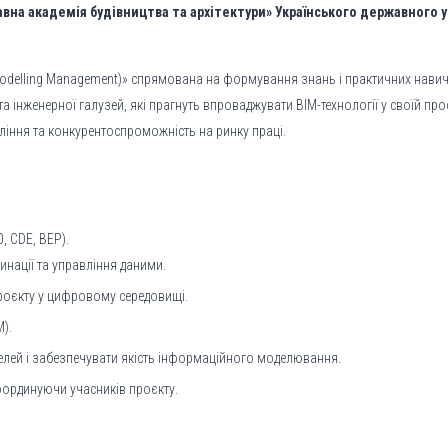
на академія будівництва та архітектури» Українського державного у
 Modelling Management)» спрямована на формування знань і практичних нави
та інженерної галузей, які прагнуть впроваджувати BIM-технології у своїй пр
іння та конкурентоспроможність на ринку праці.
, CDE, BEP).
нації та управління даними.
роєкту у цифровому середовищі.
M).
елей і забезпечувати якість інформаційного моделювання.
ординуючи учасників проєкту.