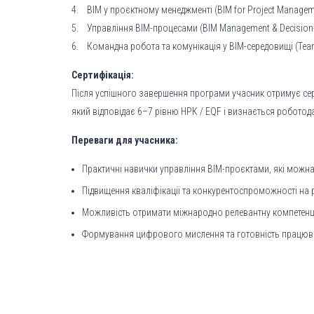
4. BIM у проєктному менеджменті (BIM for Project Managem
5. Управління BIM-процесами (BIM Management & Decision
6. Командна робота та комунікація у BIM-середовищі (Te
Сертифікація:
Після успішного завершення програми учасник отримує серт
який відповідає 6–7 рівню НРК / EQF і визнається роботода
Переваги для учасника:
Практичні навички управління BIM-проєктами, які можна
Підвищення кваліфікації та конкурентоспроможності на р
Можливість отримати міжнародно релевантну компетенцію
Формування цифрового мислення та готовність працюва
Контакти
:
Sopilniak.artem@pdaba.edu.ua
borodin.maksym@pdaba.edu.ua