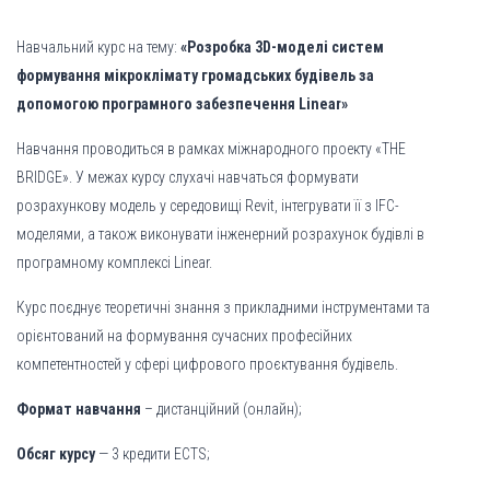
Навчальний курс на тему:
«Розробка 3D-моделі систем
формування мікроклімату громадських будівель за
допомогою програмного забезпечення Linear»
Навчання проводиться в рамках міжнародного проекту «THE
BRIDGE». У межах курсу слухачі навчаться формувати
розрахункову модель у середовищі Revit, інтегрувати її з IFC-
моделями, а також виконувати інженерний розрахунок будівлі в
програмному комплексі Linear.
Курс поєднує теоретичні знання з прикладними інструментами та
орієнтований на формування сучасних професійних
компетентностей у сфері цифрового проєктування будівель.
Формат навчання
– дистанційний (онлайн);
Обсяг курсу
— 3 кредити ECTS;