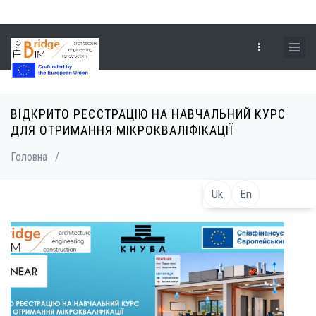
Перейти
до
основного
вмісту
ВІДКРИТО РЕЄСТРАЦІЮ НА НАВЧАЛЬНИЙ КУРС
Рядок
ДЛЯ ОТРИМАННЯ МІКРОКВАЛІФІКАЦІЇ
навіґації
Головна
/
Uk
En