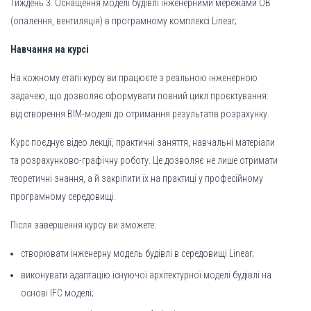
Тиждень 3. Оснащення моделі будівлі інженерними мережами ОВ
(опалення, вентиляція) в програмному комплексі Linear;
Навчання на курсі
На кожному етапі курсу ви працюєте з реальною інженерною
задачею, що дозволяє сформувати повний цикл проєктування:
від створення BIM-моделі до отримання результатів розрахунку.
Курс поєднує відео лекції, практичні заняття, навчальні матеріали
та розрахунково-графічну роботу. Це дозволяє не лише отримати
теоретичні знання, а й закріпити їх на практиці у професійному
програмному середовищі.
Після завершення курсу ви зможете:
створювати інженерну модель будівлі в середовищі Linear;
виконувати адаптацію існуючої архітектурної моделі будівлі на
основі IFC моделі;