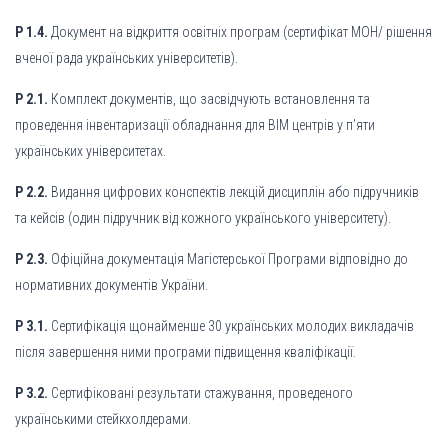
Р 1.4.
Документ на відкриття освітніх програм (сертифікат МОН/ рішення
вченої рада українських університетів).
Р 2.1.
Комплект документів, що засвідчують встановлення та
проведення інвентаризації обладнання для ВІМ центрів у п’яти
українських університетах.
Р 2.2.
Видання цифрових конспектів лекцій дисциплін або підручників
та кейсів (один підручник від кожного українського університету).
Р 2.3.
Офіційна документація Магістерської Програми відповідно до
нормативних документів України.
Р 3.1.
Сертифікація щонайменше 30 українських молодих викладачів
після завершення ними програми підвищення кваліфікації.
Р 3.2.
Сертифіковані результати стажування, проведеного
українськими стейкхолдерами.