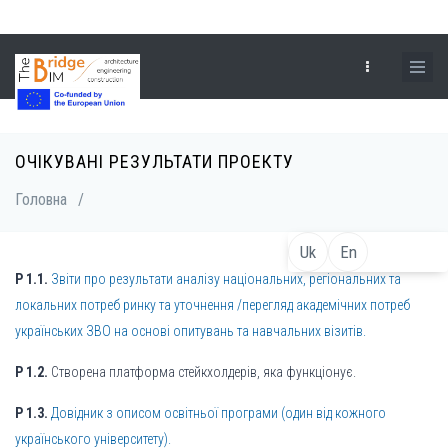
Перейти
до
основного
вмісту
ОЧІКУВАНІ РЕЗУЛЬТАТИ ПРОЕКТУ
Рядок
Головна
/
навіґації
Uk
En
Р 1.1.
Звіти про результати аналізу національних, регіональних та
локальних потреб ринку та уточнення /перегляд академічних потреб
українських ЗВО на основі опитувань та навчальних візитів.
Р 1.2.
Створена платформа стейкхолдерів, яка функціонує.
Р 1.3.
Довідник з описом освітньої програми (один від кожного
українського університету).