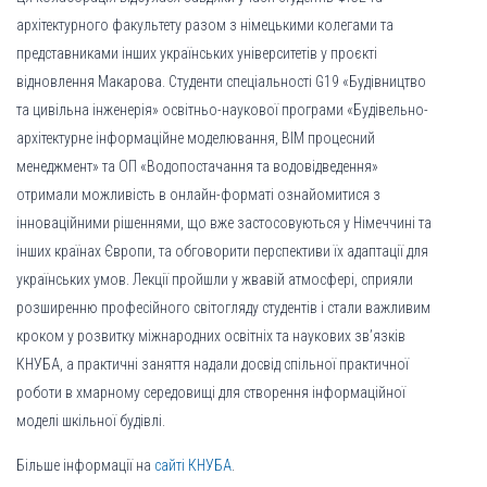
архітектурного факультету разом з німецькими колегами та
представниками інших українських університетів у проєкті
відновлення Макарова. Студенти спеціальності G19 «Будівництво
та цивільна інженерія» освітньо-наукової програми «Будівельно-
архітектурне інформаційне моделювання, BIM процесний
менеджмент» та ОП «Водопостачання та водовідведення»
отримали можливість в онлайн-форматі ознайомитися з
інноваційними рішеннями, що вже застосовуються у Німеччині та
інших країнах Європи, та обговорити перспективи їх адаптації для
українських умов. Лекції пройшли у жвавій атмосфері, сприяли
розширенню професійного світогляду студентів і стали важливим
кроком у розвитку міжнародних освітніх та наукових зв’язків
КНУБА, а практичні заняття надали досвід спільної практичної
роботи в хмарному середовищі для створення інформаційної
моделі шкільної будівлі.
Більше інформації на
сайті КНУБА
.