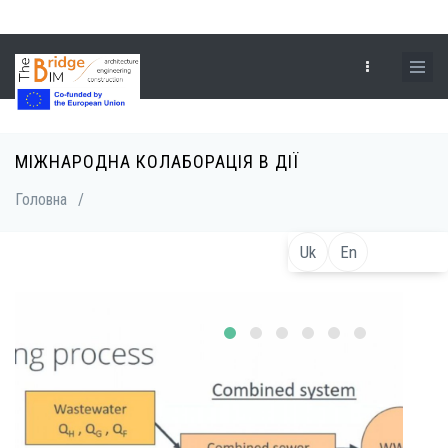
Перейти
до
основного
вмісту
МІЖНАРОДНА КОЛАБОРАЦІЯ В ДІЇ
Рядок
Головна
/
навіґації
Uk
En