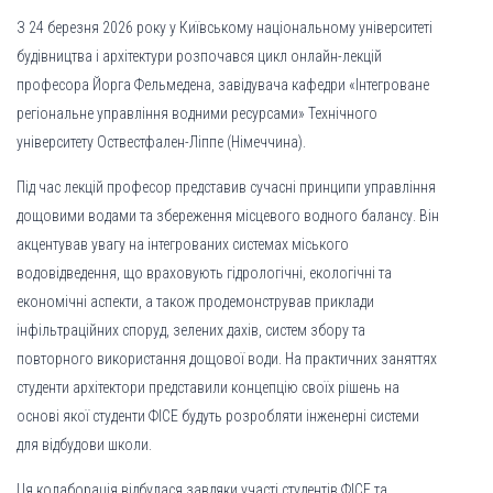
З 24 березня 2026 року у Київському національному університеті
будівництва і архітектури розпочався цикл онлайн-лекцій
професора Йорга Фельмедена, завідувача кафедри «Інтегроване
регіональне управління водними ресурсами» Технічного
університету Оствестфален-Ліппе (Німеччина).
Під час лекцій професор представив сучасні принципи управління
дощовими водами та збереження місцевого водного балансу. Він
акцентував увагу на інтегрованих системах міського
водовідведення, що враховують гідрологічні, екологічні та
економічні аспекти, а також продемонстрував приклади
інфільтраційних споруд, зелених дахів, систем збору та
повторного використання дощової води. На практичних заняттях
студенти архітектори представили концепцію своїх рішень на
основі якої студенти ФІСЕ будуть розробляти інженерні системи
для відбудови школи.
Ця колаборація відбулася завдяки участі студентів ФІСЕ та