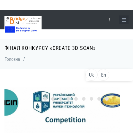
Перейти
до
основного
вмісту
ФІНАЛ КОНКУРСУ «CREATE 3D SCAN»
Рядок
Головна
/
навіґації
Uk
En