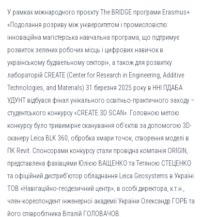
У рамках міжнародного проєкту The BRIDGE програми Erasmus+
«Подолання розриву між університетом і промисловістю:
інноваційна магістерська навчальна програма, що підтримує
розвиток зелених робочих місць і цифрових навичок в
українському будівельному секторі», а також для розвитку
лабораторій CREATE (Center for Research in Engineering, Additive
Technologies, and Materials) 31 березня 2025 року в ННІ ПДАБА
УДУНТ відбувся фінал унікального освітньо-практичного заходу –
студентського конкурсу «CREATE 3D SCAN». Головною метою
конкурсу було тривимірне сканування об’єктів за допомогою 3D-
сканеру Leica BLK 360, обробка хмари точок, створення моделі в
ПК Revit. Спонсорами конкурсу стали провідна компанія ORIGIN,
представлена фахівцями Юлією ВАЩЕНКО та Тетяною СТЕЦЕНКО
та офіційний дистриб’ютор обладнання Leica Geosystems в Україні
ТОВ «Навігаційно-геодезичний центр», в особі директора, к.т.н.,
член-кореспондент інженерної академії України Олександр ГОРБ та
його співробітника Віталій ГОЛОВАЧОВ.