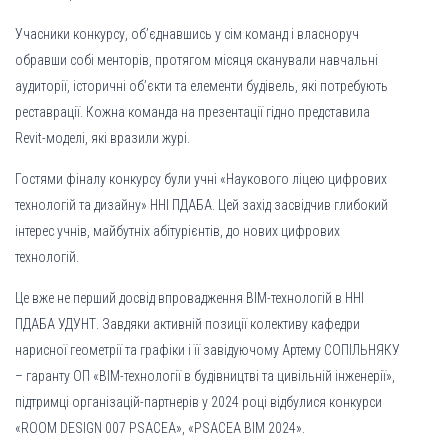
Учасники конкурсу, об’єднавшись у сім команд і власноруч
обравши собі менторів, протягом місяця сканували навчальні
аудиторії, історичні об’єкти та елементи будівель, які потребують
реставрації. Кожна команда на презентації гідно представила
Revit-моделі, які вразили журі.
Гостями фіналу конкурсу були учні «Наукового ліцею цифрових
технологій та дизайну» ННІ ПДАБА. Цей захід засвідчив глибокий
інтерес учнів, майбутніх абітурієнтів, до нових цифрових
технологій.
Це вже не перший досвід впровадження BIM-технологій в ННІ
ПДАБА УДУНТ. Завдяки активній позиції колективу кафедри
нарисної геометрії та графіки і її завідуючому Артему СОПІЛЬНЯКУ
– гаранту ОП «BIM-технології в будівництві та цивільній інженерії»,
підтримці організацій-партнерів у 2024 році відбулися конкурси
«ROOM DESIGN 007 PSACEA», «PSACEA BIM 2024».